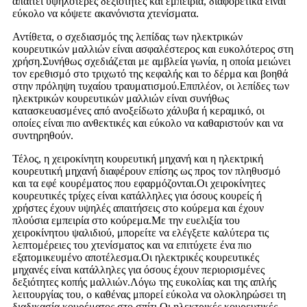
απαιτεί υψηλότερες δεξιότητες και εμπειρία, διαφορετικά είναι
εύκολο να κόψετε ακανόνιστα χτενίσματα.
Αντίθετα, ο σχεδιασμός της λεπίδας των ηλεκτρικών
κουρευτικών μαλλιών είναι ασφαλέστερος και ευκολότερος στη
χρήση.Συνήθως σχεδιάζεται με αμβλεία γωνία, η οποία μειώνει
τον ερεθισμό στο τριχωτό της κεφαλής και το δέρμα και βοηθά
στην πρόληψη τυχαίου τραυματισμού.Επιπλέον, οι λεπίδες των
ηλεκτρικών κουρευτικών μαλλιών είναι συνήθως
κατασκευασμένες από ανοξείδωτο χάλυβα ή κεραμικό, οι
οποίες είναι πιο ανθεκτικές και εύκολο να καθαριστούν και να
συντηρηθούν.
Τέλος, η χειροκίνητη κουρευτική μηχανή και η ηλεκτρική
κουρευτική μηχανή διαφέρουν επίσης ως προς τον πληθυσμό
και τα εφέ κουρέματος που εφαρμόζονται.Οι χειροκίνητες
κουρευτικές τρίχες είναι κατάλληλες για όσους κουρείς ή
χρήστες έχουν υψηλές απαιτήσεις στο κούρεμα και έχουν
πλούσια εμπειρία στο κούρεμα.Με την ευελιξία του
χειροκίνητου ψαλιδιού, μπορείτε να ελέγξετε καλύτερα τις
λεπτομέρειες του χτενίσματος και να επιτύχετε ένα πιο
εξατομικευμένο αποτέλεσμα.Οι ηλεκτρικές κουρευτικές
μηχανές είναι κατάλληλες για όσους έχουν περιορισμένες
δεξιότητες κοπής μαλλιών.Λόγω της ευκολίας και της απλής
λειτουργίας του, ο καθένας μπορεί εύκολα να ολοκληρώσει τη
διαδικασία κουρέματος στο σπίτι.Οι ηλεκτρικές κουρευτικές