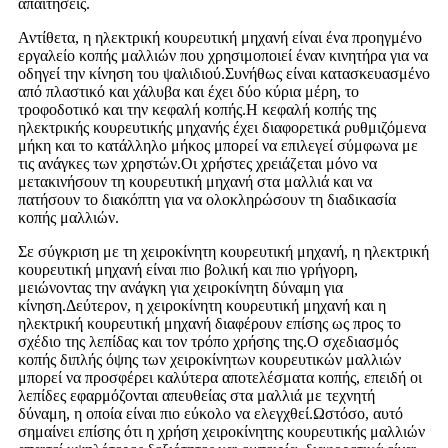
απαιτήσεις.
Αντίθετα, η ηλεκτρική κουρευτική μηχανή είναι ένα προηγμένο
εργαλείο κοπής μαλλιών που χρησιμοποιεί έναν κινητήρα για να
οδηγεί την κίνηση του ψαλιδιού.Συνήθως είναι κατασκευασμένο
από πλαστικό και χάλυβα και έχει δύο κύρια μέρη, το
τροφοδοτικό και την κεφαλή κοπής.Η κεφαλή κοπής της
ηλεκτρικής κουρευτικής μηχανής έχει διαφορετικά ρυθμιζόμενα
μήκη και το κατάλληλο μήκος μπορεί να επιλεγεί σύμφωνα με
τις ανάγκες των χρηστών.Οι χρήστες χρειάζεται μόνο να
μετακινήσουν τη κουρευτική μηχανή στα μαλλιά και να
πατήσουν το διακόπτη για να ολοκληρώσουν τη διαδικασία
κοπής μαλλιών.
Σε σύγκριση με τη χειροκίνητη κουρευτική μηχανή, η ηλεκτρική
κουρευτική μηχανή είναι πιο βολική και πιο γρήγορη,
μειώνοντας την ανάγκη για χειροκίνητη δύναμη για
κίνηση.Δεύτερον, η χειροκίνητη κουρευτική μηχανή και η
ηλεκτρική κουρευτική μηχανή διαφέρουν επίσης ως προς το
σχέδιο της λεπίδας και τον τρόπο χρήσης της.Ο σχεδιασμός
κοπής διπλής όψης των χειροκίνητων κουρευτικών μαλλιών
μπορεί να προσφέρει καλύτερα αποτελέσματα κοπής, επειδή οι
λεπίδες εφαρμόζονται απευθείας στα μαλλιά με τεχνητή
δύναμη, η οποία είναι πιο εύκολο να ελεγχθεί.Ωστόσο, αυτό
σημαίνει επίσης ότι η χρήση χειροκίνητης κουρευτικής μαλλιών