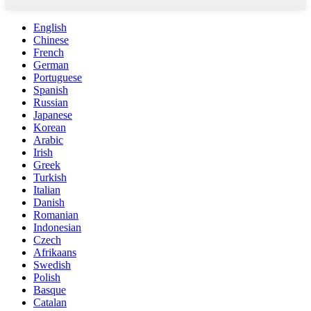
English
Chinese
French
German
Portuguese
Spanish
Russian
Japanese
Korean
Arabic
Irish
Greek
Turkish
Italian
Danish
Romanian
Indonesian
Czech
Afrikaans
Swedish
Polish
Basque
Catalan