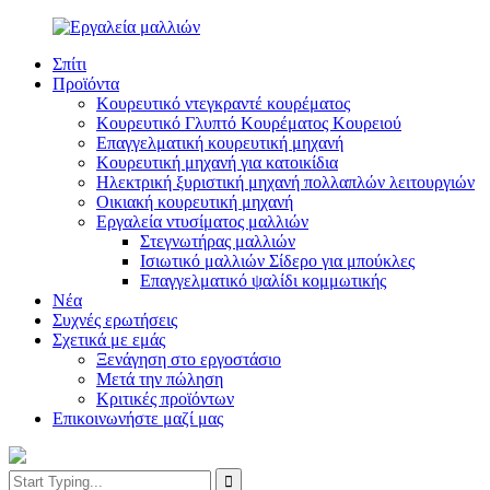
Σπίτι
Προϊόντα
Κουρευτικό ντεγκραντέ κουρέματος
Κουρευτικό Γλυπτό Κουρέματος Κουρειού
Επαγγελματική κουρευτική μηχανή
Κουρευτική μηχανή για κατοικίδια
Ηλεκτρική ξυριστική μηχανή πολλαπλών λειτουργιών
Οικιακή κουρευτική μηχανή
Εργαλεία ντυσίματος μαλλιών
Στεγνωτήρας μαλλιών
Ισιωτικό μαλλιών Σίδερο για μπούκλες
Επαγγελματικό ψαλίδι κομμωτικής
Νέα
Συχνές ερωτήσεις
Σχετικά με εμάς
Ξενάγηση στο εργοστάσιο
Μετά την πώληση
Κριτικές προϊόντων
Επικοινωνήστε μαζί μας