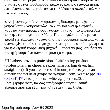
μηχανές συχνά προσφέρουν επιλογές κοπής σε πολλά μήκη,
επιτρέποντας στους χρήστες να επιλέξουν το σωστό στυλ για
τον εαυτό τους.
Συνοψίζοντας, υπάρχουν προφανείς διαφορές μεταξύ των
χειροκίνητων κουρευτικών μαλλιών και των ηλεκτρικών
κουρευτικών μαλλιών όσον αφορά τη χρήση, το αποτέλεσμα
και την εφαρμογή του πλήθους.Ποιο εργαλείο κούρεμα να
επιλέξετε εξαρτάται κυρίως από την προσωπική εμπειρία και τις
ανάγκες.Είτε πρόκειται για χειροκίνητη κουρευτική μηχανή είτε
για ηλεκτρική κουρευτική μηχανή, μπορεί να μας βοηθήσει να
διατηρήσουμε ένα ικανοποιητικό χτένισμα.
*Hjbarbers provides professional hairdressing products
(professional hair clippers, razors, scissors, hair dryer, hair
straightener). If you are interested in our products, you can
directly contact us at gxhjbarbers@gmail.com, WhatsApp:
+84
0328241471
, Ins:hjbarbers Twitter:@hjbarbers2022
Γραμμή:hjbarbers, θα σας παρέχουμε επαγγελματική
εξυπηρέτηση και εξυπηρέτηση μετά την πώληση.
Ώρα δημοσίευσης: Αυγ-03-2023