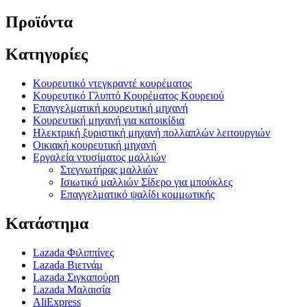
Προϊόντα
Κατηγορίες
Κουρευτικό ντεγκραντέ κουρέματος
Κουρευτικό Γλυπτό Κουρέματος Κουρειού
Επαγγελματική κουρευτική μηχανή
Κουρευτική μηχανή για κατοικίδια
Ηλεκτρική ξυριστική μηχανή πολλαπλών λειτουργιών
Οικιακή κουρευτική μηχανή
Εργαλεία ντυσίματος μαλλιών
Στεγνωτήρας μαλλιών
Ισιωτικό μαλλιών Σίδερο για μπούκλες
Επαγγελματικό ψαλίδι κομμωτικής
Κατάστημα
Lazada Φιλιππίνες
Lazada Βιετνάμ
Lazada Σιγκαπούρη
Lazada Μαλαισία
AliExpress