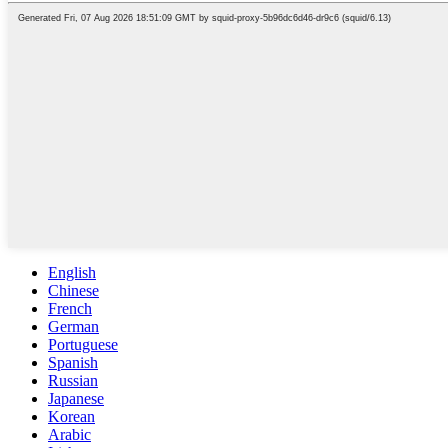
English
Chinese
French
German
Portuguese
Spanish
Russian
Japanese
Korean
Arabic