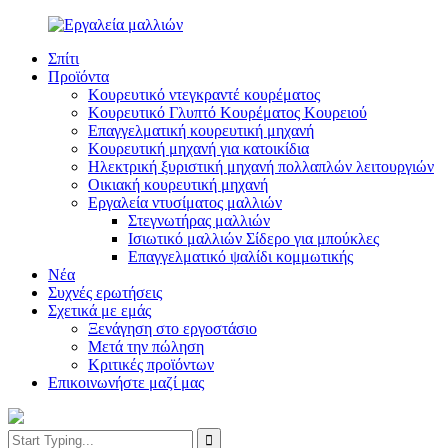
Σπίτι
Προϊόντα
Κουρευτικό ντεγκραντέ κουρέματος
Κουρευτικό Γλυπτό Κουρέματος Κουρειού
Επαγγελματική κουρευτική μηχανή
Κουρευτική μηχανή για κατοικίδια
Ηλεκτρική ξυριστική μηχανή πολλαπλών λειτουργιών
Οικιακή κουρευτική μηχανή
Εργαλεία ντυσίματος μαλλιών
Στεγνωτήρας μαλλιών
Ισιωτικό μαλλιών Σίδερο για μπούκλες
Επαγγελματικό ψαλίδι κομμωτικής
Νέα
Συχνές ερωτήσεις
Σχετικά με εμάς
Ξενάγηση στο εργοστάσιο
Μετά την πώληση
Κριτικές προϊόντων
Επικοινωνήστε μαζί μας