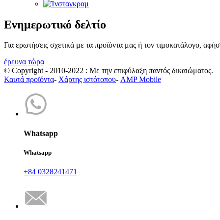
Ενημερωτικό δελτίο
Για ερωτήσεις σχετικά με τα προϊόντα μας ή τον τιμοκατάλογο, αφή
έρευνα τώρα
© Copyright - 2010-2022 : Με την επιφύλαξη παντός δικαιώματος.
Καυτά προϊόντα
-
Χάρτης ιστότοπου
-
AMP Mobile
Whatsapp
Whatsapp
+84 0328241471